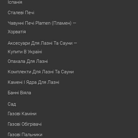
Іспанія
Сталеві Печі
Чавунні Печі Plamen (Пламен) —
Хорватія
Аксесуари Для Лазні Та Сауни —
Купити В Україні
Опахала Для Лазні
Комплекти Для Лазні Та Сауни
Камені І Ядра Для Лазні
Банні Віяла
Сад
Газові Каміни
Газові Обігрівачі
Газові Пальники