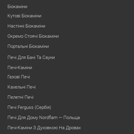
Біокаміни
Кутові Біокаміни
Настінні Біокаміни
Окремо Стоячі Біокаміни
Портальні Біокаміни
Печі Для Бані Та Сауни
Печі-Каміни
Газові Печі
Кахельні Печі
Пелетні Печі
Печі Ferguss (Сербія)
Печі Для Дому Nordflam — Польща
Печі-Каміни З Духовкою На Дровах