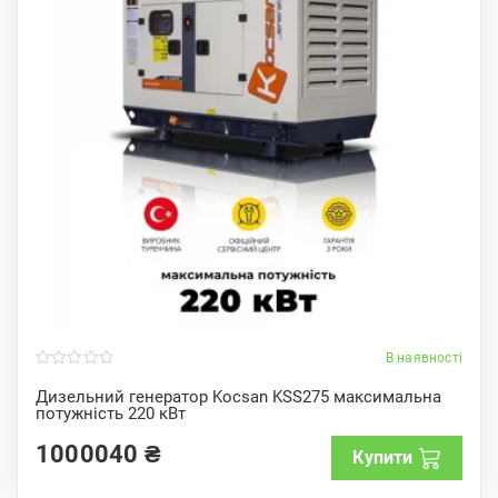
В наявності
0
o
Дизельний генератор Kocsan KSS275 максимальна
u
потужність 220 кВт
t
o
f
1000040
₴
Купити
5