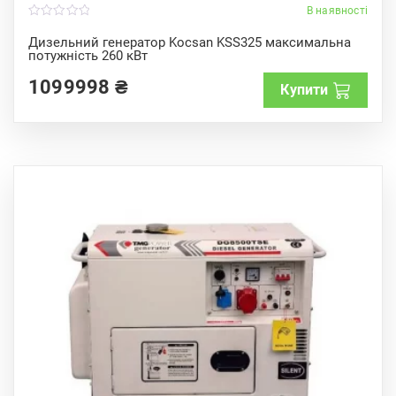
В наявності
0
o
Дизельний генератор Kocsan KSS325 максимальна
u
потужність 260 кВт
t
o
f
1099998
₴
Купити
5