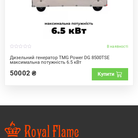
В наявності
0
o
Дизельний генератор TMG Power DG 8500TSE
u
максимальна потужність 6.5 кВт
t
o
f
50002
₴
Купити
5