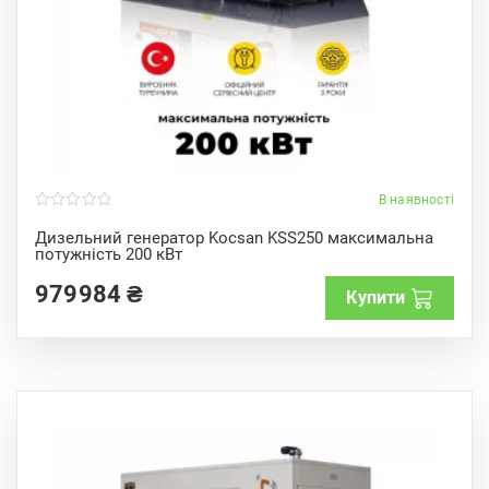
В наявності
0
o
Дизельний генератор Kocsan KSS250 максимальна
u
потужність 200 кВт
t
o
f
979984
₴
Купити
5