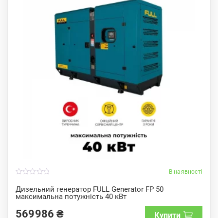
В наявності
0
o
Дизельний генератор FULL Generator FP 50
u
максимальна потужність 40 кВт
t
o
f
569986
₴
Купити
5