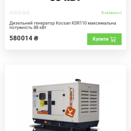
В наявності
0
o
Дизельний генератор Kocsan KSR110 максимальна
u
потужність 88 кВт
t
o
f
580014
₴
Купити
5