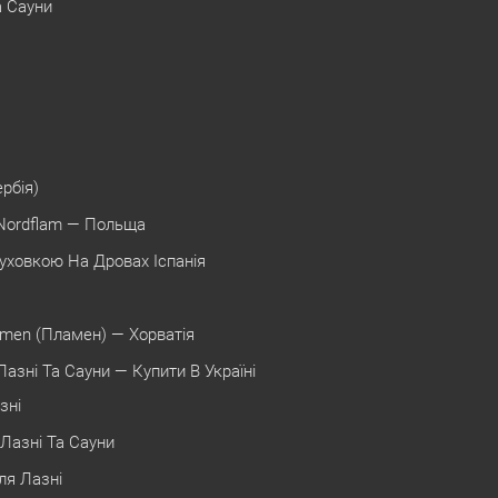
а Сауни
ербія)
Nordflam — Польща
уховкою На Дровах Іспанія
amen (Пламен) — Хорватія
азні Та Сауни — Купити В Україні
зні
Лазні Та Сауни
ля Лазні