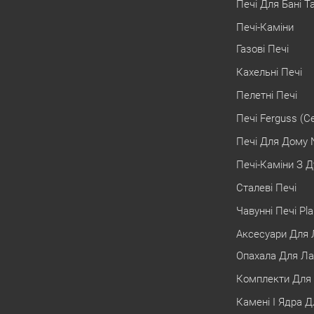
Печі Для Бані Т
Печі-Каміни
Газові Печі
Кахельні Печі
Пелетні Печі
Печі Ferguss (С
Печі Для Дому 
Печі-Каміни З Д
Сталеві Печі
Чавунні Печі Pl
Аксесуари Для Л
Опахала Для Ла
Комплекти Для 
Камені І Ядра Д