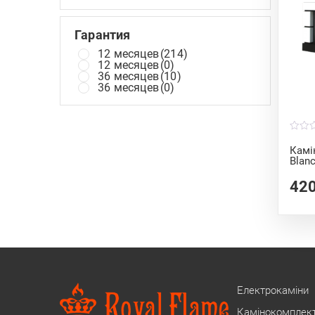
Гарантия
12 месяцев
(214)
12 месяцев
(0)
36 месяцев
(10)
36 месяцев
(0)
0
o
Камі
u
Blanc
t
o
f
42
5
Електрокаміни
Камінокомплек