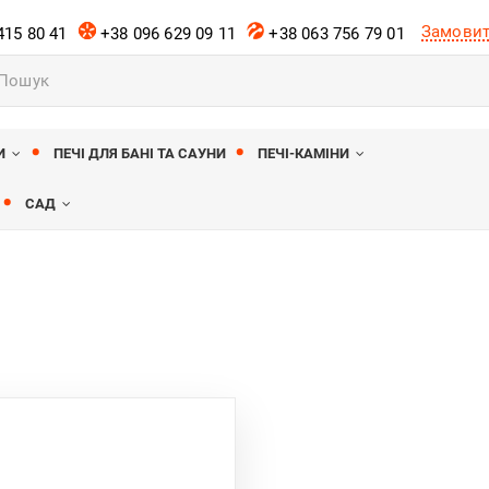
Замовит
415 80 41
+38 096 629 09 11
+38 063 756 79 01
к
ів
И
ПЕЧІ ДЛЯ БАНІ ТА САУНИ
ПЕЧІ-КАМІНИ
САД