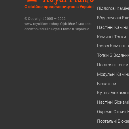
Підлогові Камін
Вбудовувані Ел
© Copyright 2005 — 2022
www.royalflame.shop Офіційний магазин
Настінні Каміни
електрокамінів Royal Flame в Украине
Каминні Топки
Газові Камінні 
Топки З Водяни
Повітряні Топки
Модульні Камін
Біокаміни
Кутові Біокамін
Настінні Біокам
Окремо Стоячі 
Портальні Біока