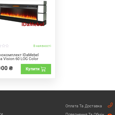
В наявності
нокомплект IDaMebel
a Vision 60 LOG Color
000
₴
Купити
Оплата Та Доставка
ти
Повернення Та Обмін