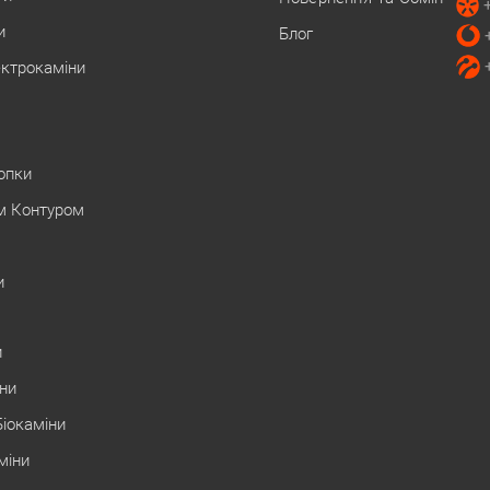
и
Блог
ектрокаміни
Топки
м Контуром
и
и
іни
Біокаміни
міни