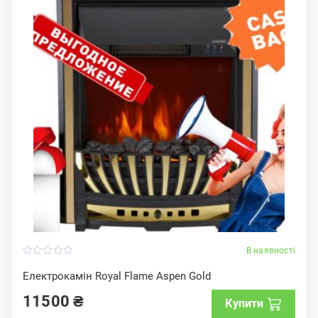
В наявності
0
o
Електрокамін Royal Flame Aspen Gold
u
t
11500
₴
o
Купити
f
5