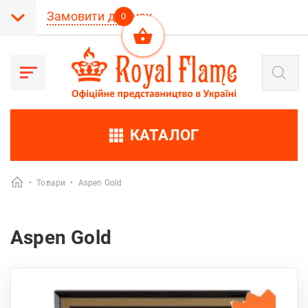
Замовити дзвінок
0
Пошук
товарів
КАТАЛОГ
•
Товари
•
Aspen Gold
Aspen Gold