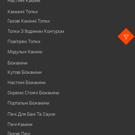
Настінні Каміни
Каминні Топки
Газові Камінні Топки
Топки З Водяним Контуром
Повітряні Топки
Модульні Каміни
Біокаміни
Кутові Біокаміни
Настінні Біокаміни
Окремо Стоячі Біокаміни
Портальні Біокаміни
Печі Для Бані Та Сауни
Печі-Каміни
Газові Печі