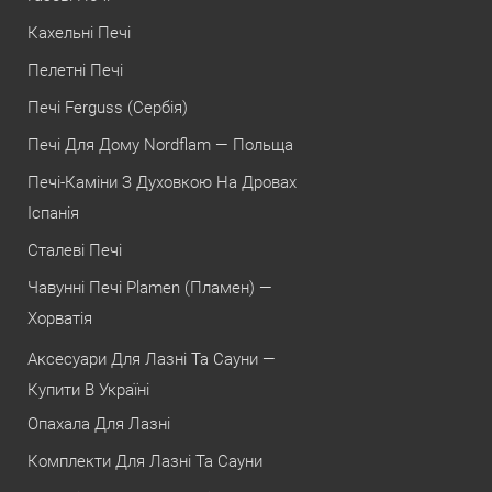
Кахельні Печі
Пелетні Печі
Печі Ferguss (Сербія)
Печі Для Дому Nordflam — Польща
Печі-Каміни З Духовкою На Дровах
Іспанія
Сталеві Печі
Чавунні Печі Plamen (Пламен) —
Хорватія
Аксесуари Для Лазні Та Сауни —
Купити В Україні
Опахала Для Лазні
Комплекти Для Лазні Та Сауни