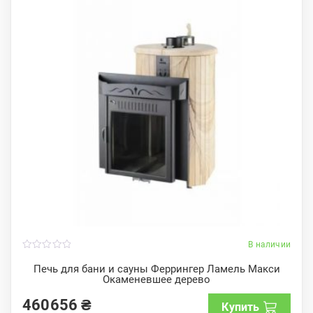
В наличии
0
o
Печь для бани и сауны Феррингер Ламель Макси
u
Окаменевшее дерево
t
o
f
460656
₴
Купить
5