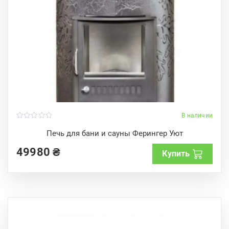
В наличии
0
o
Печь для бани и сауны Ферингер Уют
u
t
49980
₴
o
Купить
f
5