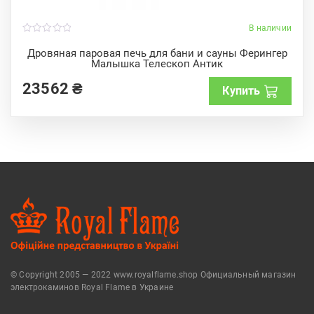
В наличии
0
o
Дровяная паровая печь для бани и сауны Ферингер
u
Малышка Телескоп Антик
t
o
f
23562
₴
Купить
5
© Copyright 2005 — 2022 www.royalflame.shop Официальный магазин
электрокаминов Royal Flame в Украине