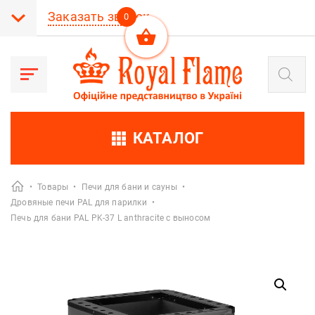
Заказать звонок
0
Поиск
товаров
КАТАЛОГ
•
Товары
•
Печи для бани и сауны
•
Дровяные печи PAL для парилки
•
Печь для бани PAL PK-37 L anthracite с выносом