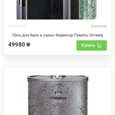
В наличии
0
o
Печь для бани и сауны Ферингер Ламель Оптима
u
t
49980
₴
o
Купить
f
5