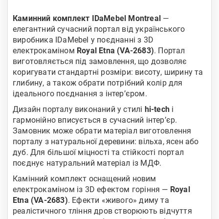
Каминний комплект IDaMebel Montreal
—
елегантний сучасний портал від українського
виробника IDaMebel у поєднанні з 3D
електрокаміном
Royal Etna (VA-2683)
. Портал
виготовляється під замовлення, що дозволяє
коригувати стандартні розміри: висоту, ширину та
глибину, а також обрати потрібний колір для
ідеального поєднання з інтер’єром.
Дизайн порталу виконаний у стилі
hi-tech
і
гармонійно вписується в сучасний інтер’єр.
Замовник може обрати матеріал виготовлення
порталу з натуральної деревини: вільха, ясен або
дуб. Для більшої міцності та стійкості портал
поєднує натуральний матеріал із МДФ.
Камінний комплект оснащений новим
електрокаміном із 3D ефектом горіння —
Royal
Etna (VA-2683)
. Ефекти «живого» диму та
реалістичного тління дров створюють відчуття