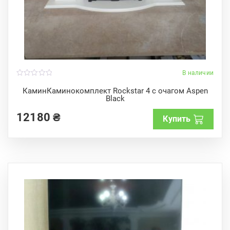
В наличии
0
o
КаминКаминокомплект Rockstar 4 с очагом Aspen
u
Black
t
o
f
12180
₴
Купить
5