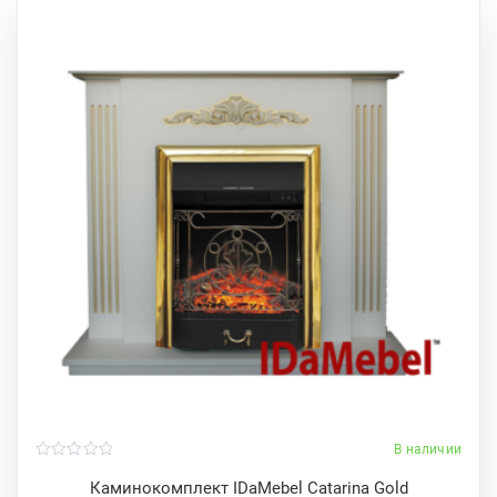
В наличии
0
o
Каминокомплект IDaMebel Catarina Gold
u