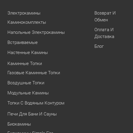
Электрокамины
Возврат И
Обмен
Каминокомплекты
Оплата И
Напольные Электрокамины
Доставка
Встраиваемые
Блог
Настенные Камины
Каминные Топки
Газовые Каминные Топки
Воздушные Топки
Модульные Камины
Топки С Водяным Контуром
Печи Для Бани И Сауны
Биокамины