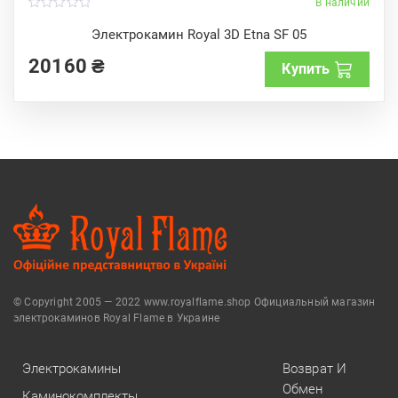
В наличии
0
o
Электрокамин Royal 3D Etna SF 05
u
t
20160
₴
o
Купить
f
5
© Copyright 2005 — 2022 www.royalflame.shop Официальный магазин
электрокаминов Royal Flame в Украине
Электрокамины
Возврат И
Обмен
Каминокомплекты