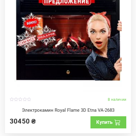
В наличии
0
o
Электрокамин Royal Flame 3D Etna VA-2683
u
t
30450
₴
o
Купить
f
5