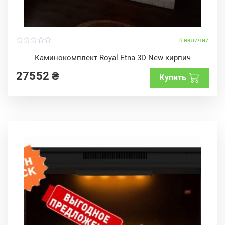
В наличии
0
o
Каминокомплект Royal Etna 3D New кирпич
u
t
27552
₴
o
Купить
f
5