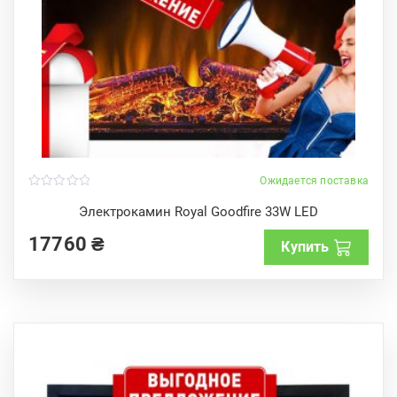
Ожидается поставка
0
o
Электрокамин Royal Goodfire 33W LED
u
t
17760
₴
o
Купить
f
5