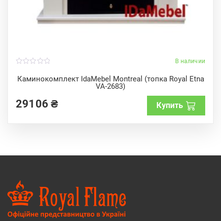
В наличии
0
o
Каминокомплект IdaMebel Montreal (топка Royal Etna
u
VA-2683)
t
o
f
29106
₴
Купить
5