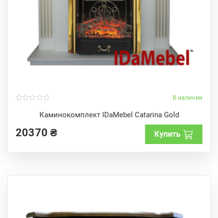
В наличии
0
o
Каминокомплект IDaMebel Catarina Gold
u
t
20370
₴
o
Купить
f
5