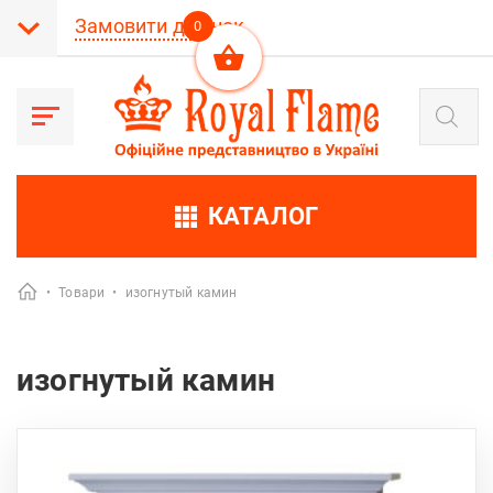
Замовити дзвінок
0
Products
search
КАТАЛОГ
•
Товари
•
изогнутый камин
изогнутый камин