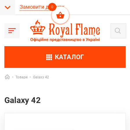
Замовити дзвінок
0
Products
search
КАТАЛОГ
•
Товари
•
Galaxy 42
Galaxy 42