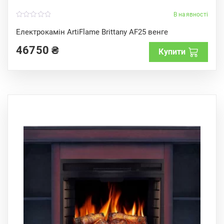
В наявності
0
o
Електрокамін ArtiFlame Brittany AF25 венге
u
t
46750
₴
o
Купити
f
5