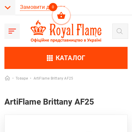
Замовити дзвінок
0
Products
search
КАТАЛОГ
•
Товари
•
ArtiFlame Brittany AF25
ArtiFlame Brittany AF25