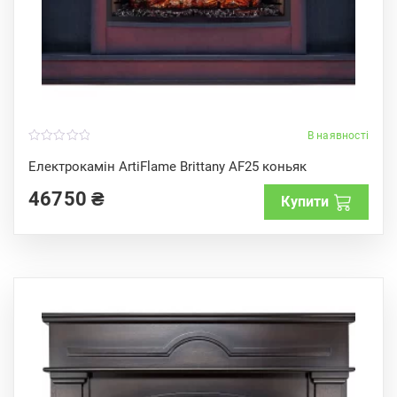
В наявності
0
o
Електрокамін ArtiFlame Brittany AF25 коньяк
u
t
46750
₴
o
Купити
f
5