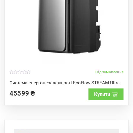
Під замовлення
0
o
Система енергонезалежності EcoFlow STREAM Ultra
u
t
45599
₴
o
Купити
f
5