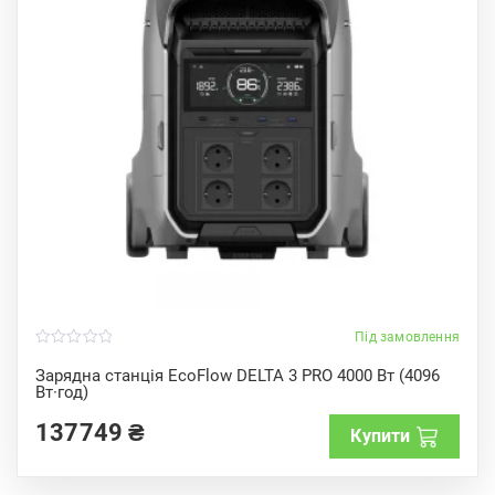
Під замовлення
0
o
Зарядна станція EcoFlow DELTA 3 PRO 4000 Вт (4096
u
Вт·год)
t
o
f
137749
₴
Купити
5