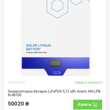
Немає в наявності
0
o
Акумуляторна батарея LiFePO4 5,12 кВт Anern AN-LPB-
u
N-48100
t
o
f
50020
₴
Купити
5