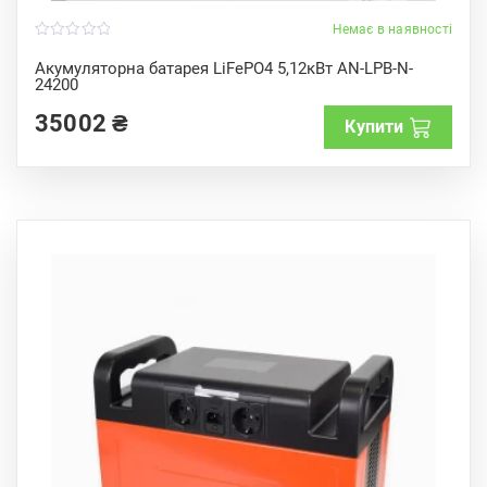
Немає в наявності
0
o
Акумуляторна батарея LiFePO4 5,12кВт AN-LPB-N-
u
24200
t
o
f
35002
₴
Купити
5