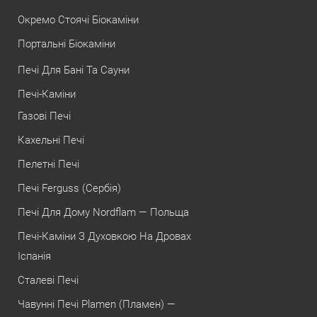
Окремо Стоячі Біокаміни
Портальні Біокаміни
Печі Для Бані Та Сауни
Печі-Каміни
Газові Печі
Кахельні Печі
Пелетні Печі
Печі Ferguss (Сербія)
Печі Для Дому Nordflam — Польща
Печі-Каміни З Духовкою На Дровах
Іспанія
Сталеві Печі
Чавунні Печі Plamen (Пламен) —