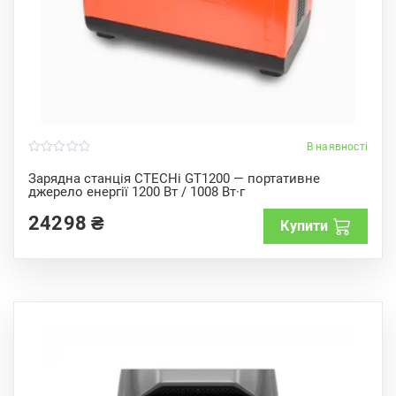
В наявності
0
o
Зарядна станція CTECHi GT1200 — портативне
u
джерело енергії 1200 Вт / 1008 Вт·г
t
o
f
24298
₴
Купити
5