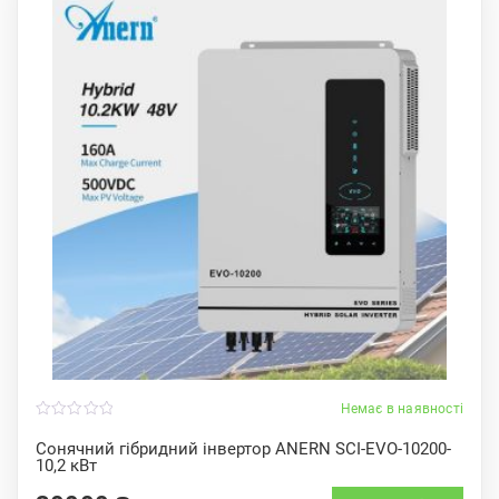
Немає в наявності
0
o
Сонячний гібридний інвертор ANERN SCI-EVO-10200-
u
10,2 кВт
t
o
f