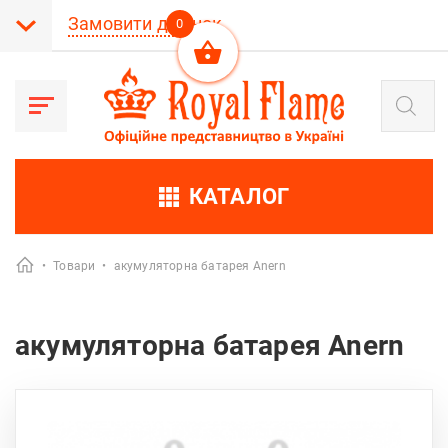
Замовити дзвінок
0
Пошук
товарів
КАТАЛОГ
•
Товари
•
акумуляторна батарея Anern
акумуляторна батарея Anern