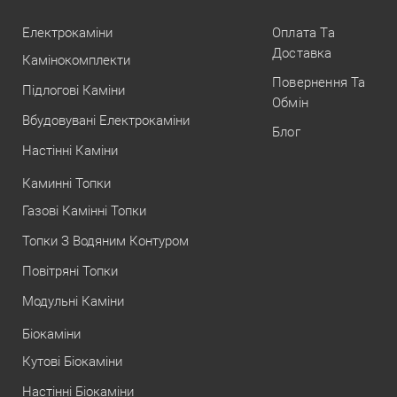
Електрокаміни
Оплата Та
Доставка
Камінокомплекти
Повернення Та
Підлогові Каміни
Обмін
Вбудовувані Електрокаміни
Блог
Настінні Каміни
Каминні Топки
Газові Камінні Топки
Топки З Водяним Контуром
Повітряні Топки
Модульні Каміни
Біокаміни
Кутові Біокаміни
Настінні Біокаміни