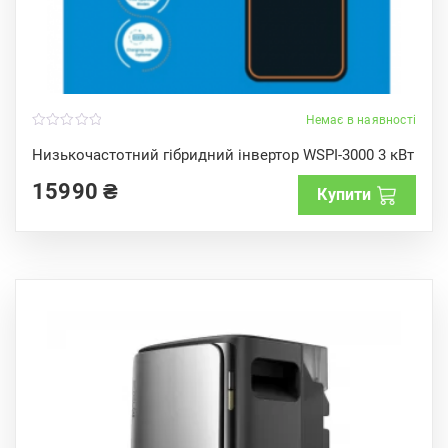
Немає в наявності
0
o
Низькочастотний гібридний інвертор WSPI-3000 3 кВт
u
t
15990
₴
o
Купити
f
5