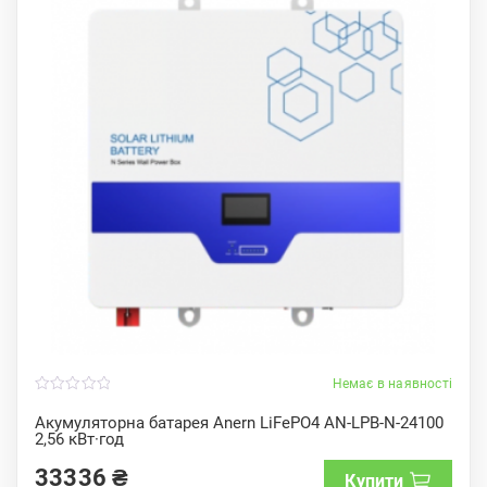
Немає в наявності
0
o
Акумуляторна батарея Anern LiFePO4 AN-LPB-N-24100
u
2,56 кВт·год
t
o
f
33336
₴
Купити
5