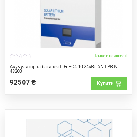
Немає в наявності
0
o
Акумуляторна батарея LiFePO4 10,24кВт AN-LPB-N-
u
48200
t
o
f
92507
₴
Купити
5