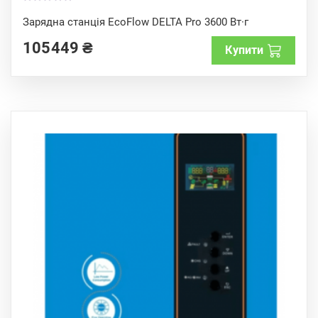
0
o
Зарядна станція EcoFlow DELTA Pro 3600 Вт·г
u
t
105449
₴
o
Купити
f
5