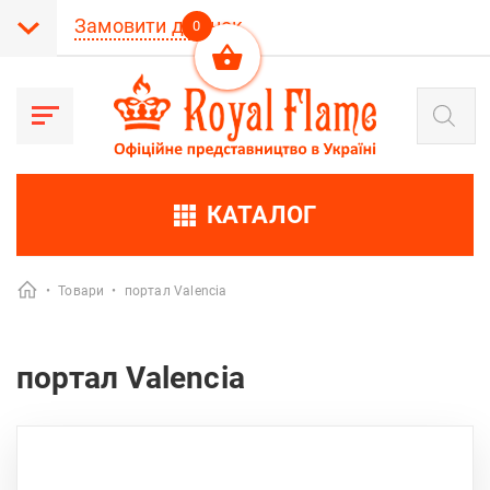
Замовити дзвінок
0
Products
search
КАТАЛОГ
•
Товари
•
портал Valencia
портал Valencia